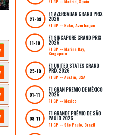
F1 GP -- Madrid, Spain
F1 AZERBAIJAN GRAND PRIX
2026
27-09
F1 GP -- Baku, Azerbaijan
F1 SINGAPORE GRAND PRIX
2026
11-10
F1 GP -- Marina Bay,
W
Singapore
F1 UNITED STATES GRAND
PRIX 2026
25-10
W
F1 GP -- Austin, USA
F1 GRAN PREMIO DE MÉXICO
2026
W
01-11
F1 GP -- Mexico
F1 GRANDE PRÊMIO DE SÃO
W
PAULO 2026
08-11
F1 GP -- São Paulo, Brazil