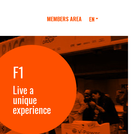
MEMBERS AREA
EN
F1
Live a
unique
experience