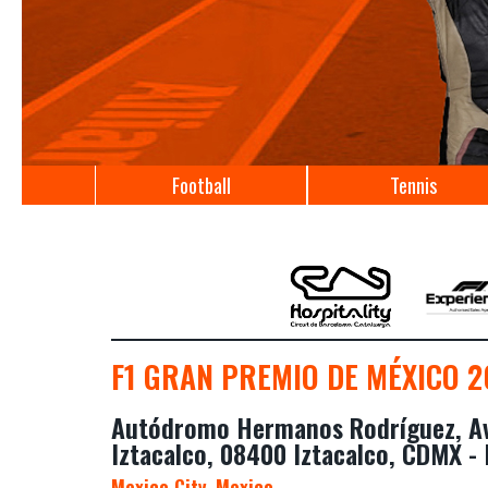
Football
Tennis
F1 GRAN PREMIO DE MÉXICO 2
Autódromo Hermanos Rodríguez, Av, 
Iztacalco, 08400 Iztacalco, CDMX -
Mexico City, Mexico