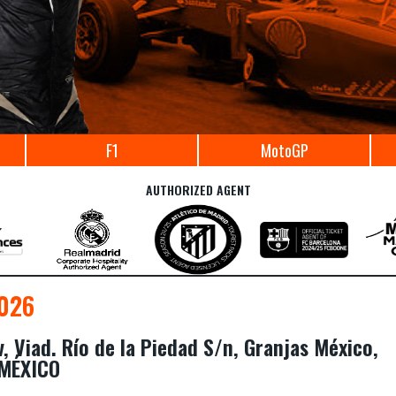
F1
MotoGP
AUTHORIZED AGENT
026
Viad. Río de la Piedad S/n, Granjas México,
 MÉXICO